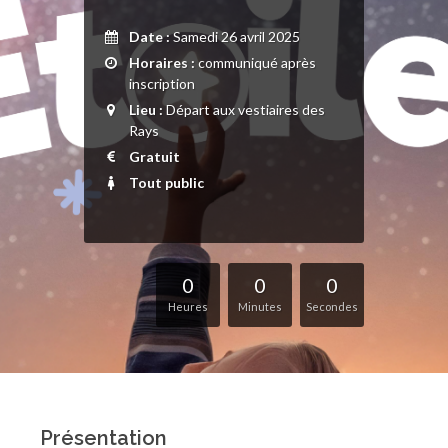
Date :
Samedi 26 avril 2025
Horaires :
communiqué après
inscription
Lieu :
Départ aux vestiaires des
Rays
Gratuit
Tout public
0
0
0
Heures
Minutes
Secondes
Présentation